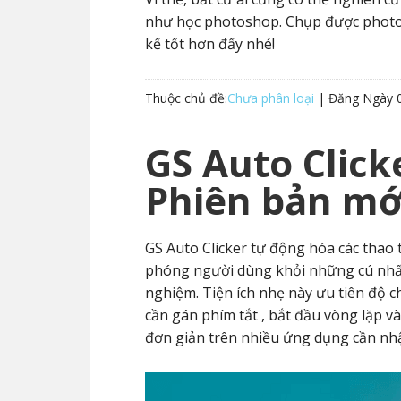
như học photoshop. Chụp được photosh
kế tốt hơn đấy nhé!
Thuộc chủ đề:
Chưa phân loại
| Đăng Ngày
GS Auto Click
Phiên bản mớ
GS Auto Clicker tự động hóa các thao tác
phóng người dùng khỏi những cú nhấp 
nghiệm. Tiện ích nhẹ này ưu tiên độ ch
cần gán phím tắt , bắt đầu vòng lặp v
đơn giản trên nhiều ứng dụng cần nh