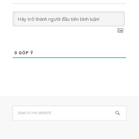
0
GÓP Ý