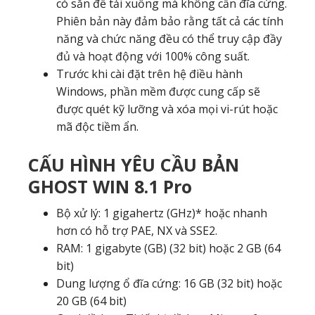
có sẵn để tải xuống mà không cần đĩa cứng.
Phiên bản này đảm bảo rằng tất cả các tính
năng và chức năng đều có thể truy cập đầy
đủ và hoạt động với 100% công suất.
Trước khi cài đặt trên hệ điều hành
Windows, phần mềm được cung cấp sẽ
được quét kỹ lưỡng và xóa mọi vi-rút hoặc
mã độc tiềm ẩn.
CẤU HÌNH YÊU CẦU BẢN
GHOST WIN 8.1 Pro
Bộ xử lý: 1 gigahertz (GHz)* hoặc nhanh
hơn có hỗ trợ PAE, NX và SSE2.
RAM: 1 gigabyte (GB) (32 bit) hoặc 2 GB (64
bit)
Dung lượng ổ đĩa cứng: 16 GB (32 bit) hoặc
20 GB (64 bit)