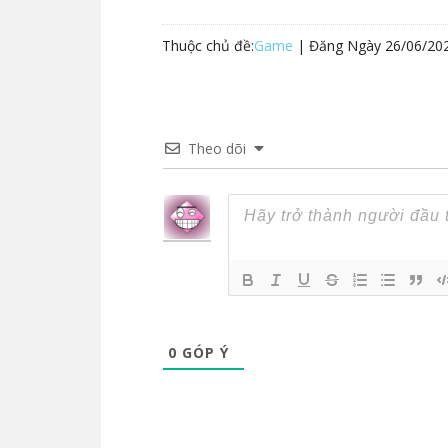
Thuộc chủ đề:
Game
| Đăng Ngày
26/06/20
Theo dõi
0
GÓP Ý