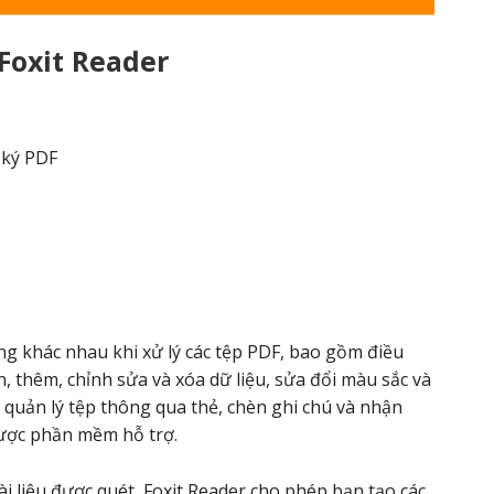
Foxit Reader
 ký PDF
g khác nhau khi xử lý các tệp PDF, bao gồm điều
n, thêm, chỉnh sửa và xóa dữ liệu, sửa đổi màu sắc và
 quản lý tệp thông qua thẻ, chèn ghi chú và nhận
được phần mềm hỗ trợ.
ài liệu được quét, Foxit Reader cho phép bạn tạo các