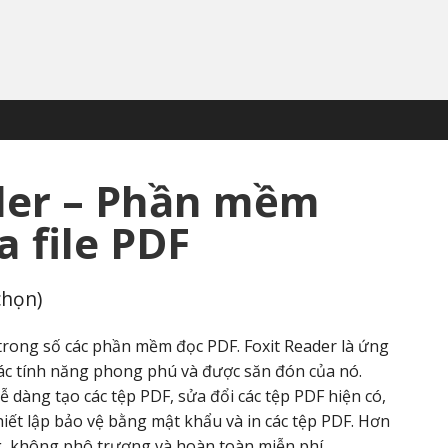
ader – Phần mềm
a file PDF
chọn)
 trong số các phần mềm đọc PDF. Foxit Reader là ứng
ác tính năng phong phú và được săn đón của nó.
ễ dàng tạo các tệp PDF, sửa đổi các tệp PDF hiện có,
 thiết lập bảo vệ bằng mật khẩu và in các tệp PDF. Hơn
g, không phô trương và hoàn toàn miễn phí.