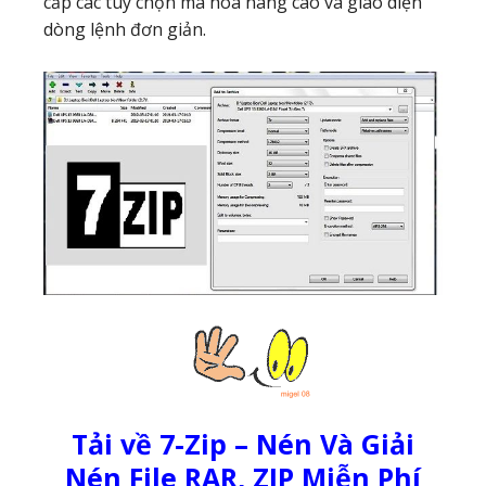
cấp các tùy chọn mã hóa nâng cao và giao diện
dòng lệnh đơn giản.
Tải về 7-Zip – Nén Và Giải
Nén File RAR, ZIP Miễn Phí